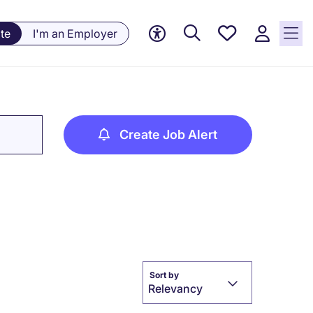
Saved
te
I'm an Employer
jobs, 0
currently
saved
jobs
Create Job Alert
Sort by
Relevancy