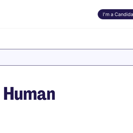
I'm a Candida
n Human