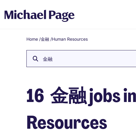
Home
/
金融
/
Human Resources
Breadcrumb
金融
16
金融 jobs i
Resources