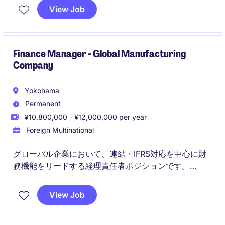
経理業務を主軸にしながら、営業やCSなど事業部門と
View Job
密に連携し、組織全体を支える役割が期待されていま
す。
単なるオペレーションではなく、業務改善や仕組み化
Finance Manager - Global Manufacturing
Company
にも関与いただくことが特徴です。
Yokohama
Permanent
¥10,800,000 - ¥12,000,000 per year
Foreign Multinational
グローバル企業において、連結・IFRS対応を中心に財
務機能をリードする経理責任者ポジションです。
経営層と近い距離で、ガバナンス強化や財務戦略に関
View Job
与できる裁量の大きな役割です。