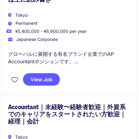
Tokyo
Permanent
¥5,400,000 - ¥6,600,000 per year
Japanese Corporate
グローバルに展開する有名ブランド企業でのAP
Accountantポジションです。
東京に拠点を置く小売業の企業で、経理および買掛金
View Job
管理業務を担当していただきます。
このポジションでは、正確な会計処理と支払い管理を
通じ、財務部門の運営を支援します。
Accountant｜未経験〜経験者歓迎｜外資系
でのキャリアをスタートされたい方歓迎｜
経理｜会計
Tokyo