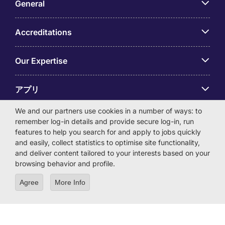
General
Accreditations
Our Expertise
アプリ
We and our partners use cookies in a number of ways: to
Employer Centre
remember log-in details and provide secure log-in, run
features to help you search for and apply to jobs quickly
and easily, collect statistics to optimise site functionality,
and deliver content tailored to your interests based on your
browsing behavior and profile.
© Michael Page International (Japan) K.K. Corporation
Agree
More Info
Number 0104-01-043253 Registered Office 6F Hulic
Kamiyacho Building 4-3-13 Toranomon, Minato-ku Tokyo
105-0001
License Number: 13-ユ-040405 / 派 13-300434