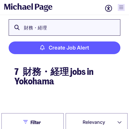
財務・経理
Create Job Alert
7
財務・経理 jobs in
Yokohama
Create Job Alert
Close
Relevancy
Filter