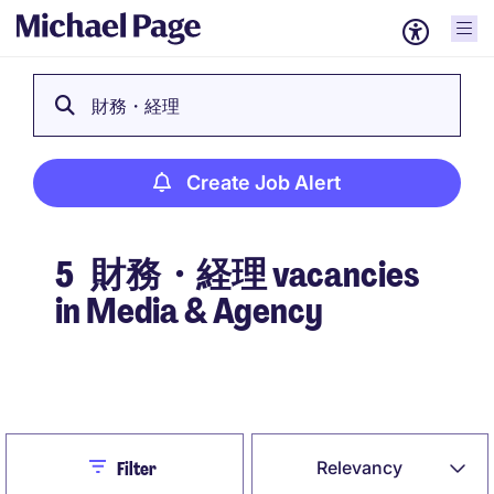
財務・経理
Create Job Alert
5
財務・経理 vacancies
in Media & Agency
Create Job Alert
Close
Relevancy
Filter