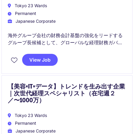
Tokyo 23 Wards
Permanent
Japanese Corporate
海外グループ会社の財務会計基盤の強化をリードする
グループ長候補として、グローバルな経理財務ガバナ
ンスの構築と決算高度化を推進いただきます。
View Job
また、海外事業拡大に伴うM&Aや新規拠点設立を含む
プロジェクトにも関与し、経営陣と密接に連携しなが
ら組織全体の会計オペレーションを最適化していただ
きます。
【美容×IT×データ】トレンドを生み出す企業
｜次世代経理スペシャリスト（在宅週２
／〜1000万）
Tokyo 23 Wards
Permanent
Japanese Corporate