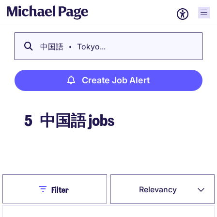
中国語
Tokyo...
Create Job Alert
5
中国語 jobs
Create Job Alert
Close
Relevancy
Filter