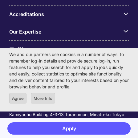
Accreditations
Our Expertise
アプリ
We and our partners use cookies in a number of ways: to
remember log-in details and provide secure log-in, run
Employer Centre
features to help you search for and apply to jobs quickly
and easily, collect statistics to optimise site functionality,
and deliver content tailored to your interests based on your
browsing behavior and profile.
Agree
More Info
© Michael Page International (Japan) K.K. Corporation
Number 0104-01-043253 Registered Office 6F Hulic
Kamiyacho Building 4-3-13 Toranomon, Minato-ku Tokyo
105-0001
License Number: 13-ユ-040405 / 派 13-300434
Apply