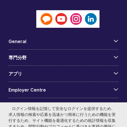
General
専門分野
アプリ
Employer Centre
ログイン情報を記憶して安全なログインを提供するため、
求人情報の検索や応募を迅速かつ簡単に行うための機能を実
行するため、サイト機能を最適化するための統計情報を収集
© マイケル・ペイジ・インターナショナル・ジャパン株式会
するため、閲覧行動やプロフィールに基づきお客様の興味に