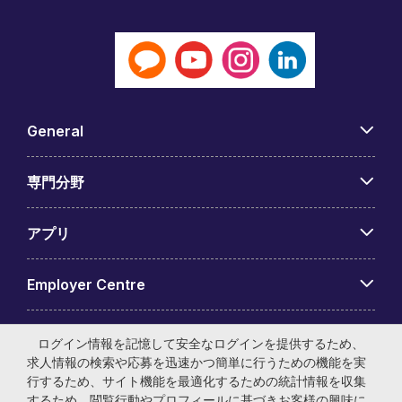
General
専門分野
アプリ
Employer Centre
ログイン情報を記憶して安全なログインを提供するため、
求人情報の検索や応募を迅速かつ簡単に行うための機能を実
行するため、サイト機能を最適化するための統計情報を収集
© マイケル・ペイジ・インターナショナル・ジャパン株式会
するため、閲覧行動やプロフィールに基づきお客様の興味に