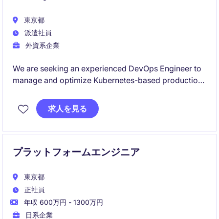
東京都
派遣社員
外資系企業
We are seeking an experienced DevOps Engineer to
manage and optimize Kubernetes-based production
infrastructure supporting high-traffic consumer
services. This role combines infrastructure
求人を見る
operations, automation, performance optimization,
and AI-driven operational improvements within a
modern cloud-based environment.
プラットフォームエンジニア
東京都
正社員
年収 600万円 - 1300万円
日系企業