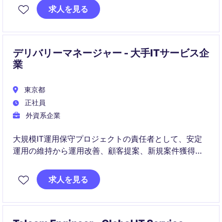
意思決定支援を通じて、より高い付加価値を提供する
求人を見る
役割を担います。
デリバリーマネージャー - 大手ITサービス企
業
東京都
正社員
外資系企業
大規模IT運用保守プロジェクトの責任者として、安定
運用の維持から運用改善、顧客提案、新規案件獲得ま
で幅広く担当いただきます。お客様やオフショアチー
ムと連携しながら、マネージドサービスビジネスの拡
求人を見る
大を推進する重要なポジションです。