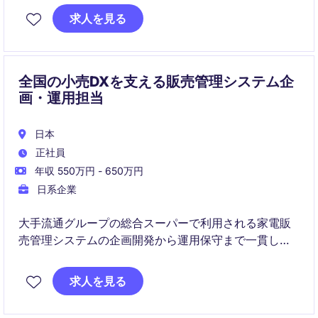
Data、AI/ML、GenAIなどの先端技術を活用し、次世代
求人を見る
モビリティの実現に貢献いただきます。
全国の小売DXを支える販売管理システム企
画・運用担当
日本
正社員
年収 550万円 - 650万円
日系企業
大手流通グループの総合スーパーで利用される家電販
売管理システムの企画開発から運用保守まで一貫して
担当いただきます。開発ベンダーや関連部門と連携し
ながら、システム改善、運用最適化、DX推進をリード
求人を見る
していただくポジションです。