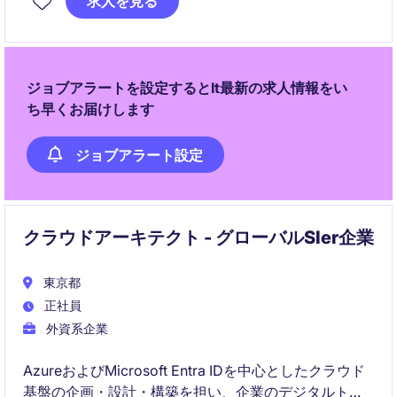
求人を見る
日常運用に加え、セキュリティ強化や認証基盤集約な
どのプロジェクトにも上流から関わることができま
す。
ジョブアラートを設定するとIt最新の求人情報をい
ち早くお届けします
ジョブアラート設定
クラウドアーキテクト - グローバルSIer企業
東京都
正社員
外資系企業
AzureおよびMicrosoft Entra IDを中心としたクラウド
基盤の企画・設計・構築を担い、企業のデジタルトラ