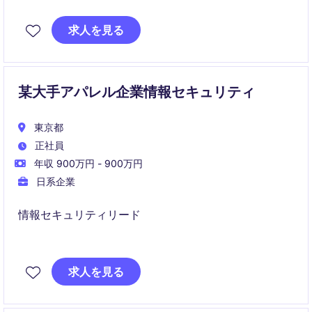
貫で担当します。
求人を見る
・AWSを中心としたクラウド案件が増加する一方、既
存のオンプレミス環境にも関われるため、幅広いイン
フラスキルと実践的なアーキテクチャ設計力を高めら
れる環境です。
某大手アパレル企業情報セキュリティ
東京都
正社員
年収 900万円 - 900万円
日系企業
情報セキュリティリード
プロジェクトマネジメント
求人を見る