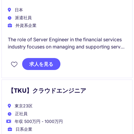
日本
派遣社員
外資系企業
The role of Server Engineer in the financial services
industry focuses on managing and supporting server
infrastructure to ensure seamless operations. This
temporary position requires expertise in server
求人を見る
technologies to deliver reliable solutions.
【TKU】クラウドエンジニア
東京23区
正社員
年収 500万円 - 1000万円
日系企業