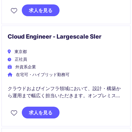
す。運用保守だけでなく、CI/CD、自動化、監視基盤
の高度化を通じて、ビジネス価値の迅速な提供に貢献
求人を見る
していただきます。
Cloud Engineer - Largescale SIer
東京都
正社員
外資系企業
在宅可・ハイブリッド勤務可
クラウドおよびインフラ領域において、設計・構築か
ら運用まで幅広く担当いただきます。オンプレミスか
らクラウドへの移行案件を中心に、チームで課題解決
を行いながらスキルを高められるポジションです。
求人を見る