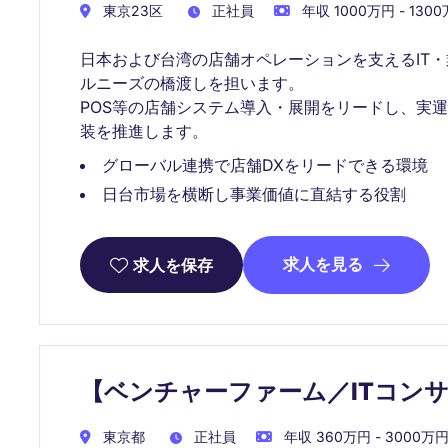
東京23区
正社員
年収 1000万円 - 130
日本および台湾の店舗オペレーションを支えるIT
ルニーズの橋渡しを担います。
POS等の店舗システム導入・展開をリードし、実
装を推進します。
グローバル連携で店舗DXをリードできる環境
日台市場を横断し事業価値に直結する役割
求人を見る
求人を保存
【ベンチャーファーム／ITコン
東京都
正社員
年収 360万円 - 3000万