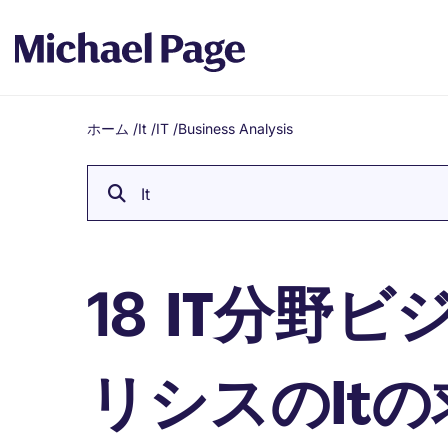
ホーム
/
It
/
IT
/
Business Analysis
Breadcrumb
It
IT分野ビ
18
リシスのIt