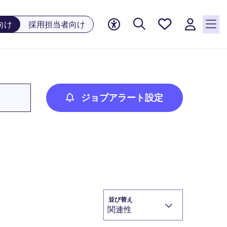
お気に
向け
採用担当者向け
入り, 0
件の求
人が気
になる
リスト
に保存
ジョブアラート設定
されて
います
並び替え
関連性