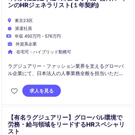
ンのHRジェネラリスト(１年契約)
東京23区
派遣社員
年収 450万円 - 576万円
外資系企業
在宅可・ハイブリッド勤務可
ラグジュアリー・ファッション業界を支えるグローバ
ル企業にて、日本法人の人事業務全般を担当いただく
HRジェネラリストを募集しています。給与計算が主な
職務内容にはなりますが、採用、人事オペレーショ
求人を見る
ン、従業員エンゲージメントなど幅広い領域に携わり
ながら、APACチームと連携できるポジションです。
【有名ラグジュアリー】グローバル環境で
労務・給与領域をリードするHRスペシャリ
スト