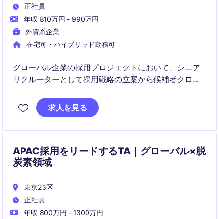
正社員
年収 810万円 - 990万円
外資系企業
在宅可・ハイブリッド勤務可
グローバル企業の採用プロジェクトにおいて、シニア
リクルーターとして採用戦略の立案から候補者クロー
ジングまで一貫して担当いただきます。
営業職、技術職、コーポレート職など幅広いポジショ
求人を見る
ンの採用を通じて、事業成長に貢献いただく役割で
す。
APAC採用をリードするTA｜グローバル×脱
炭素領域
東京23区
正社員
年収 800万円 - 1300万円