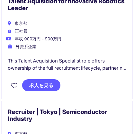
Talent Aquisition for nnovative Robotics
Leader
東京都
正社員
年収 900万円 - 900万円
外資系企業
This Talent Acquisition Specialist role offers
ownership of the full recruitment lifecycle, partnering
closely with business leaders to attract top talent. It is
an excellent opportunity for a recruiter who thrives in
求人を見る
a fast-paced environment and enjoys building
scalable hiring processes.
Recruiter | Tokyo | Semiconductor
Industry
東京都