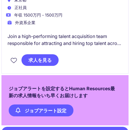
正社員
年収 1500万円 - 1500万円
外資系企業
Join a high-performing talent acquisition team
responsible for attracting and hiring top talent across
Japan. This role combines end-to-end recruiting,
stakeholder partnership, market intelligence, and
求人を見る
recruitment project leadership within a global
technology environment.
ジョブアラートを設定するとHuman Resources最
新の求人情報をいち早くお届けします
ジョブアラート設定