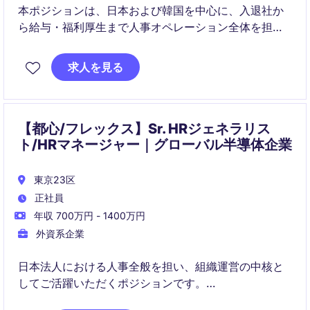
本ポジションは、日本および韓国を中心に、入退社か
ら給与・福利厚生まで人事オペレーション全体を担う
中核的役割です。APACのHRBPや各機能と連携し、コ
ンプライアンスと従業員体験の双方を高水準で実現し
求人を見る
ます。
【都心/フレックス】Sr. HRジェネラリス
ト/HRマネージャー｜グローバル半導体企業
東京23区
正社員
年収 700万円 - 1400万円
外資系企業
日本法人における人事全般を担い、組織運営の中核と
してご活躍いただくポジションです。
HRディレクターのもと、実務からマネジメントまで幅