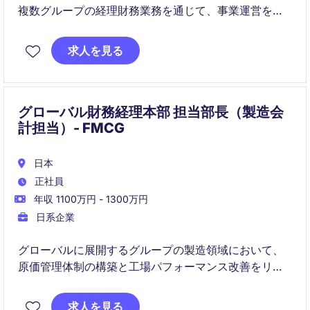
複数グループの経理財務業務を通じて、事業運営を支
えていただく役割です。
求人を見る
事業拡大や海外展開が進む中、数字を通じて事業と経
営をつなぎ、改善提案まで関与できる点が特徴です。
グローバル財務経理本部 担当部長（製造会
計担当）- FMCG
日本
正社員
年収 1100万円 - 1300万円
日系企業
グローバルに展開するグループの製造領域において、
原価管理体制の構築と工場パフォーマンス改善をリー
ドする担当部長ポジションです。現場に入り込みなが
ら、製造部門の収益体質改革とSPAモデル強化を推進
求人を見る