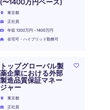
(〜1400万円ベース)
事/
薬メ
東京都
日本
正社員
正社員
年収 1300万円 - 1400万円
年収 8
在宅可・ハイブリッド勤務可
在宅可
トップグローバル製
薬企業における外部
CMC
製造品質保証マネー
ー
ジャー
日本
東京都
正社員
正社員
年収 1