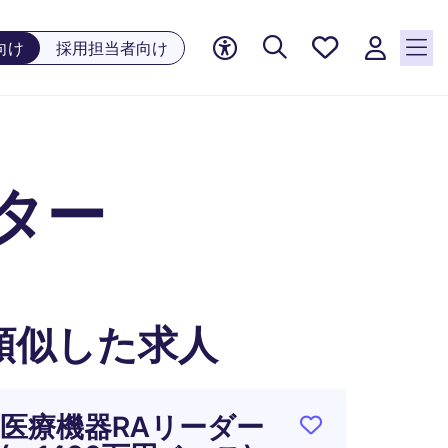
お気に
向け
採用担当者向け
入り, 0
件の求
人が気
になる
リスト
クター
に保存
されて
います
類似した求人
医療機器RAリーダー
グロ