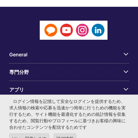
General
専門分野
アプリ
ログイン情報を記憶して安全なログインを提供するため、
Employer Centre
求人情報の検索や応募を迅速かつ簡単に行うための機能を実
行するため、サイト機能を最適化するための統計情報を収集
するため、閲覧行動やプロフィールに基づきお客様の興味に
合わせたコンテンツを配信するためです