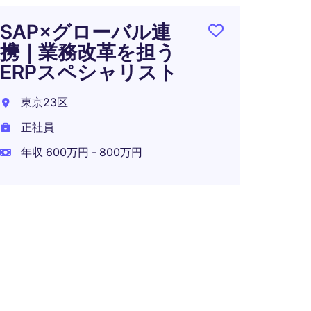
正社員
SAP×グローバル連
年収 1
携｜業務改革を担う
在宅可
ERPスペシャリスト
東京23区
正社員
成長
年収 600万円 - 800万円
を落
守る。
ーポレ
東京2
正社員
年収 1