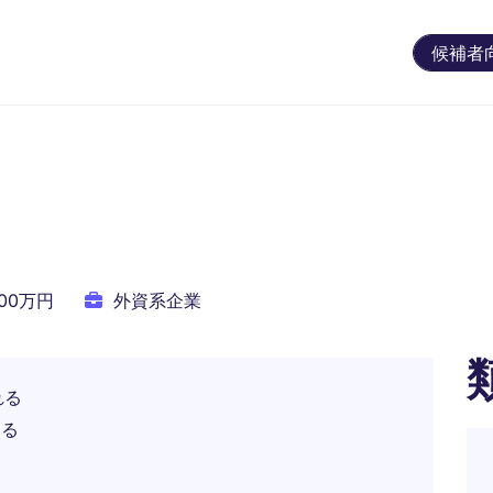
候補者
100万円
外資系企業
れる
きる