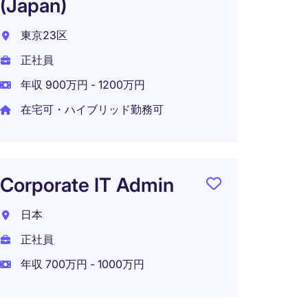
(Japan)
Tec
ンテ
東京23区
東京都
正社員
正社員
年収 900万円 - 1200万円
年収 8
在宅可・ハイブリッド勤務可
在宅可
Corporate IT Admin
【Flex
日本
Style
正社員
Mana
Cons
年収 700万円 - 1000万円
東京都