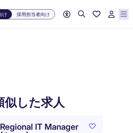
お気に
向け
採用担当者向け
入り, 0
件の求
人が気
になる
リスト
に保存
されて
います
類似した求人
Regional IT Manager
【大