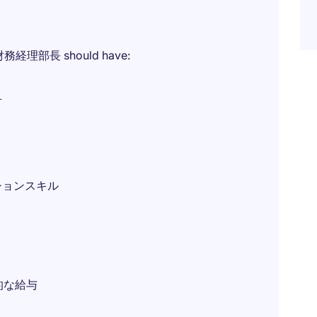
経理部長 should have:
可
ションスキル
力的な給与