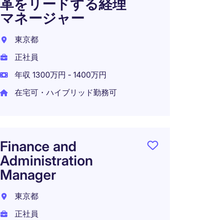
革をリードする経理
【フ
マネージャー
ハイ
テッ
東京都
目企
正社員
日本
年収 1300万円 - 1400万円
正社員
在宅可・ハイブリッド勤務可
CFO 
Finance and
【社
Administration
革を起
Manager
プテッ
東京都
日本
正社員