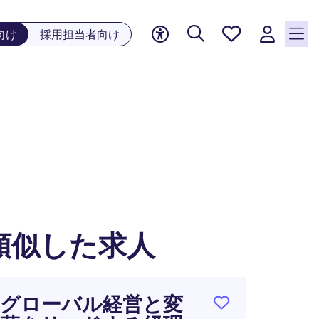
お気に
向け
採用担当者向け
入り, 0
件の求
人が気
になる
リスト
に保存
されて
います
類似した求人
グローバル経営と変
税務