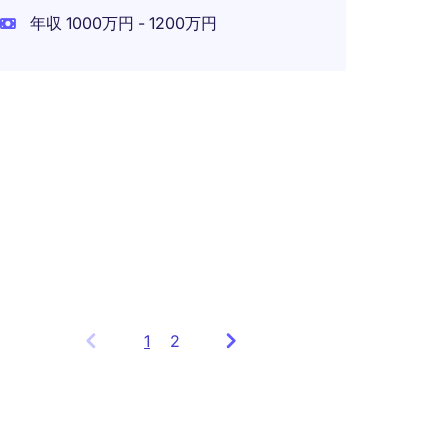
正社員
年収 1000万円 - 1200万円
Finan
海外
正社員
年収 8
1
Showing
2
items
1
to
3