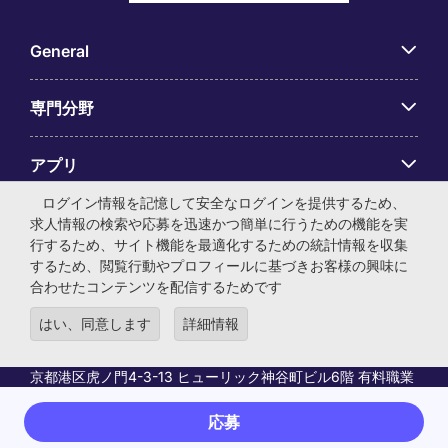
General
専門分野
アプリ
ログイン情報を記憶して安全なログインを提供するため、
Employer Centre
求人情報の検索や応募を迅速かつ簡単に行うための機能を実
行するため、サイト機能を最適化するための統計情報を収集
するため、閲覧行動やプロフィールに基づきお客様の興味に
合わせたコンテンツを配信するためです
はい、同意します
詳細情報
© マイケル・ペイジ・インターナショナル・ジャパン株式会
社 法人番号：0104-01-043253 本社所在地：〒105-0001 東
京都港区虎ノ門4-3-13 ヒューリック神谷町ビル6階 有料職業
紹介事業許可番号：13-ユ-040405 ／ 労働者派遣事業許可番
号：派13-300434
応募