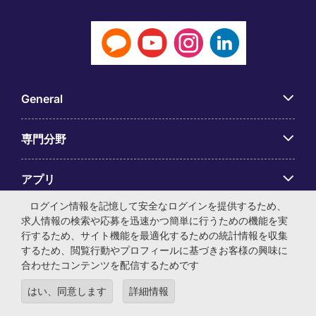
General
専門分野
アプリ
ログイン情報を記憶して安全なログインを提供するため、
Employer Centre
求人情報の検索や応募を迅速かつ簡単に行うための機能を実
行するため、サイト機能を最適化するための統計情報を収集
するため、閲覧行動やプロフィールに基づきお客様の興味に
合わせたコンテンツを配信するためです
はい、同意します
詳細情報
© マイケル・ペイジ・インターナショナル・ジャパン株式会
社 法人番号：0104-01-043253 本社所在地：〒105-0001 東