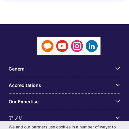
General
Accreditations
Our Expertise
アプリ
We and our partners use cookies in a number of ways: to