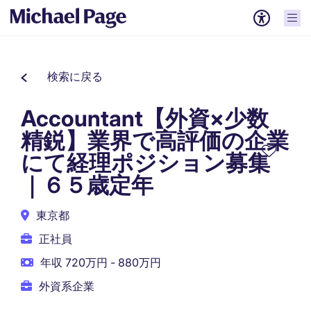
検索に戻る
Accountant【外資×少数
精鋭】業界で高評価の企業
にて経理ポジション募集
｜６５歳定年
東京都
正社員
年収 720万円 - 880万円
外資系企業