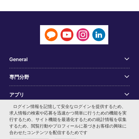
General
専門分野
アプリ
ログイン情報を記憶して安全なログインを提供するため、
Employer Centre
求人情報の検索や応募を迅速かつ簡単に行うための機能を実
行するため、サイト機能を最適化するための統計情報を収集
するため、閲覧行動やプロフィールに基づきお客様の興味に
合わせたコンテンツを配信するためです