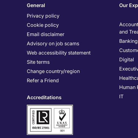
General
Our Exp
Privacy policy
Accounti
Cookie policy
and Tre
Email disclaimer
Banking 
Advisory on job scams
Custome
Web accessibility statement
Digital
Site terms
Executi
Change country/region
Healthc
Refer a Friend
Human 
IT
Accreditations