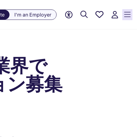
Saved
te
I'm an Employer
jobs, 0
currently
saved
jobs
】業界で
ョン募集