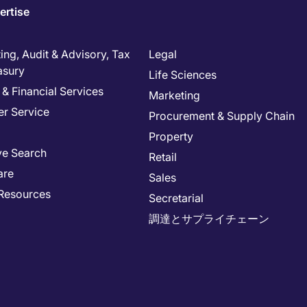
ertise
ng, Audit & Advisory, Tax
Legal
asury
Life Sciences
& Financial Services
Marketing
r Service
Procurement & Supply Chain
Property
ve Search
Retail
are
Sales
Resources
Secretarial
調達とサプライチェーン