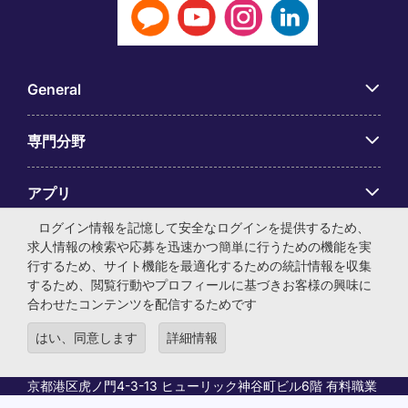
General
専門分野
アプリ
ログイン情報を記憶して安全なログインを提供するため、
Employer Centre
求人情報の検索や応募を迅速かつ簡単に行うための機能を実
行するため、サイト機能を最適化するための統計情報を収集
するため、閲覧行動やプロフィールに基づきお客様の興味に
合わせたコンテンツを配信するためです
はい、同意します
詳細情報
© マイケル・ペイジ・インターナショナル・ジャパン株式会
社 法人番号：0104-01-043253 本社所在地：〒105-0001 東
京都港区虎ノ門4-3-13 ヒューリック神谷町ビル6階 有料職業
紹介事業許可番号：13-ユ-040405 ／ 労働者派遣事業許可番