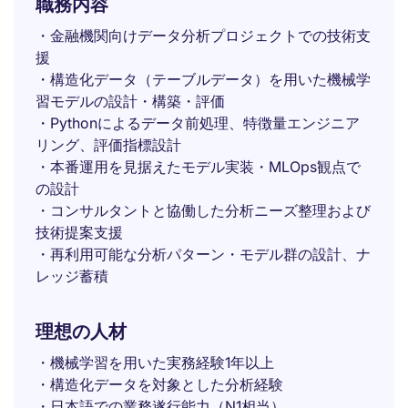
職務内容
・金融機関向けデータ分析プロジェクトでの技術支
援
・構造化データ（テーブルデータ）を用いた機械学
習モデルの設計・構築・評価
・Pythonによるデータ前処理、特徴量エンジニア
リング、評価指標設計
・本番運用を見据えたモデル実装・MLOps観点で
の設計
・コンサルタントと協働した分析ニーズ整理および
技術提案支援
・再利用可能な分析パターン・モデル群の設計、ナ
レッジ蓄積
理想の人材
・機械学習を用いた実務経験1年以上
・構造化データを対象とした分析経験
・日本語での業務遂行能力（N1相当）