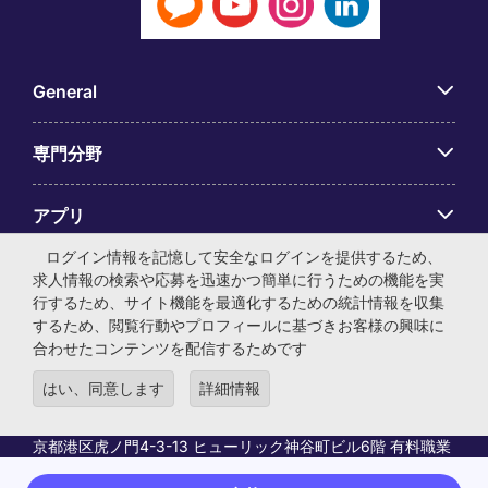
General
専門分野
アプリ
ログイン情報を記憶して安全なログインを提供するため、
Employer Centre
求人情報の検索や応募を迅速かつ簡単に行うための機能を実
行するため、サイト機能を最適化するための統計情報を収集
するため、閲覧行動やプロフィールに基づきお客様の興味に
合わせたコンテンツを配信するためです
はい、同意します
詳細情報
© マイケル・ペイジ・インターナショナル・ジャパン株式会
社 法人番号：0104-01-043253 本社所在地：〒105-0001 東
京都港区虎ノ門4-3-13 ヒューリック神谷町ビル6階 有料職業
紹介事業許可番号：13-ユ-040405 ／ 労働者派遣事業許可番