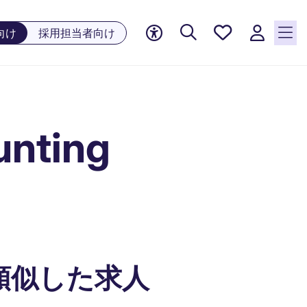
お気に
向け
採用担当者向け
入り, 0
件の求
人が気
になる
リスト
ting
に保存
されて
います
類似した求人