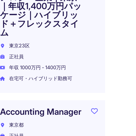
｜年収1,400万円パッ
東京都
ケージ｜ハイブリッ
正社員
ド＋フレックスタイ
ム
年収 1
東京23区
正社員
〈東
年収 1000万円 - 1400万円
バル
在宅可・ハイブリッド勤務可
ニア
｜年収
｜ハ
Accounting Manager
東京都
東京都
正社員
正社員
年収 6