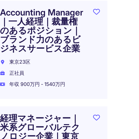
Accounting Manager
Acco
｜一人経理｜裁量権
少数
のあるポジション｜
評価
ブランド力のあるビ
ポジ
ジネスサービス企業
５歳
東京23区
東京都
正社員
正社員
年収 900万円 - 1540万円
年収 7
経理マネージャー｜
Finan
米系グローバルテク
Admin
ノロジー企業｜東京
Mana