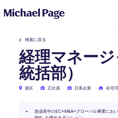
検索に戻る
経理マネージャー
統括部）
港区
正社員
日系企業
在宅
急成長中のEC×M&A×グローバル事業に
PM）を積めるポジション