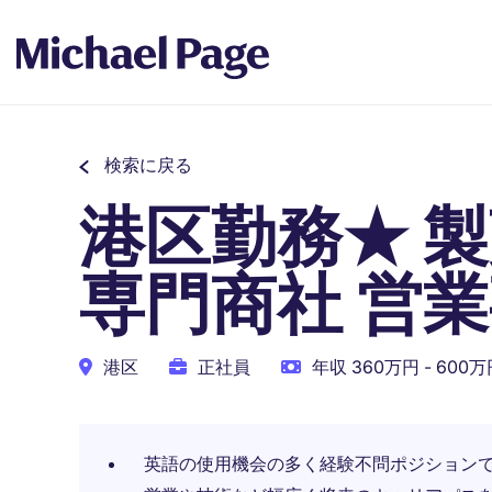
検索に戻る
港区勤務★ 
専門商社 営
港区
正社員
年収 360万円 - 600
英語の使用機会の多く経験不問ポジション