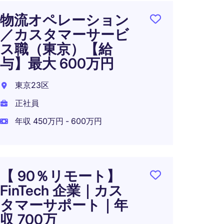
物流オペレーション
【 未
／カスタマーサービ
卒可 
ス職（東京）【給
ージ
与】最大 600万円
企業 
スタ
東京23区
東京2
正社員
正社員
年収 450万円 - 600万円
年収 4
【 90％リモート】
FinTech 企業｜カス
【週2
タマーサポート｜年
外資
収 700万
オー