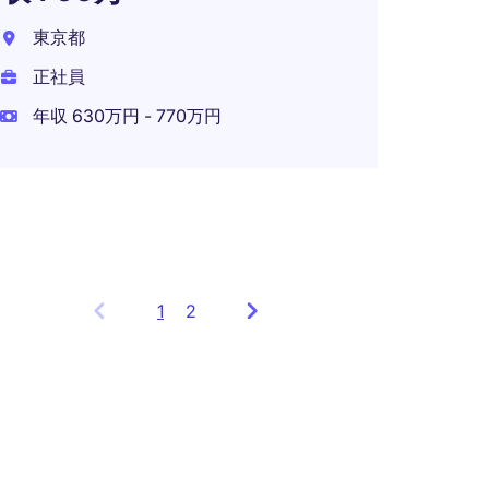
業の
東京都
東京2
正社員
正社員
年収 630万円 - 770万円
年収 4
在宅可
1
Showing
2
items
1
to
3
of
5