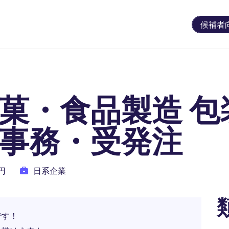
候補者
製菓・食品製造 包
業事務・受発注
万円
日系企業
です！