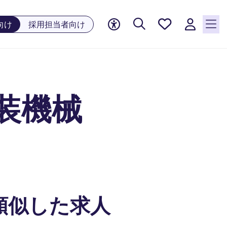
お気に
向け
採用担当者向け
入り, 0
件の求
人が気
になる
リスト
装機械
に保存
されて
います
類似した求人