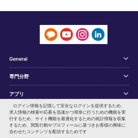
General
専門分野
アプリ
ログイン情報を記憶して安全なログインを提供するため、
Employer Centre
求人情報の検索や応募を迅速かつ簡単に行うための機能を実
行するため、サイト機能を最適化するための統計情報を収集
するため、閲覧行動やプロフィールに基づきお客様の興味に
合わせたコンテンツを配信するためです