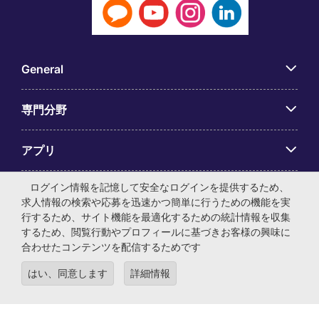
General
専門分野
アプリ
ログイン情報を記憶して安全なログインを提供するため、
Employer Centre
求人情報の検索や応募を迅速かつ簡単に行うための機能を実
行するため、サイト機能を最適化するための統計情報を収集
するため、閲覧行動やプロフィールに基づきお客様の興味に
合わせたコンテンツを配信するためです
© マイケル・ペイジ・インターナショナル・ジャパン株式会
はい、同意します
詳細情報
社 法人番号：0104-01-043253 本社所在地：〒105-0001 東
京都港区虎ノ門4-3-13 ヒューリック神谷町ビル6階 有料職業
紹介事業許可番号：13-ユ-040405 ／ 労働者派遣事業許可番