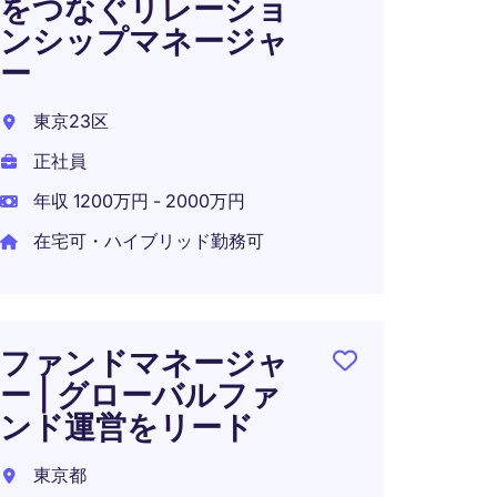
をつなぐリレーショ
ライ
ンシップマネージャ
｜規
ー
務に
ン
東京23区
東京都
正社員
派遣社
年収 1200万円 - 2000万円
時給 3,
在宅可・ハイブリッド勤務可
CFO
ファンドマネージャ
本部
ー | グローバルファ
ンド運営をリード
東京2
東京都
正社員