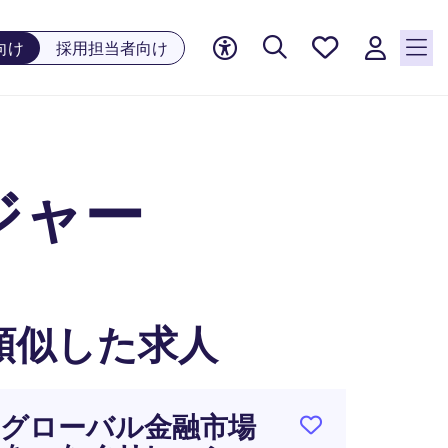
お気に
向け
採用担当者向け
入り, 0
件の求
人が気
になる
リスト
ジャー
に保存
されて
います
類似した求人
グローバル金融市場
「長