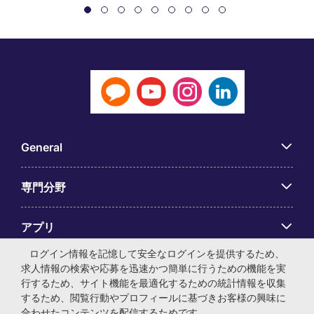
General
専門分野
アプリ
ログイン情報を記憶して安全なログインを提供するため、
Employer Centre
求人情報の検索や応募を迅速かつ簡単に行うための機能を実
行するため、サイト機能を最適化するための統計情報を収集
するため、閲覧行動やプロフィールに基づきお客様の興味に
合わせたコンテンツを配信するためです