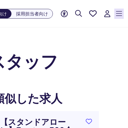
お気に
向け
採用担当者向け
入り, 0
件の求
人が気
になる
リスト
スタッフ
に保存
されて
います
類似した求人
【スタンドアロー
サプ