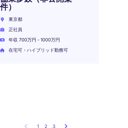
在宅可
件）
東京都
正社員
成長
年収 700万円 - 1000万円
ライ
在宅可・ハイブリッド勤務可
業｜
ジャ
東京都
正社員
在宅可
1
Showing
2
3