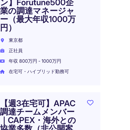
ン】Forutune500企
ネジ
業の調達マネージャ
リス
ー（最大年収1000万
東京都
円）
正社員
東京都
正社員
年収 800万円 - 1000万円
【週
在宅可・ハイブリッド勤務可
ー出
流企
ペレ
【週3在宅可】APAC
東京2
調達チームメンバー
正社員
｜CAPEX・海外との
年収 4
協業多数（非公開案