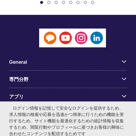
General
専門分野
アプリ
ログイン情報を記憶して安全なログインを提供するため、
Employer Centre
求人情報の検索や応募を迅速かつ簡単に行うための機能を実
行するため、サイト機能を最適化するための統計情報を収集
するため、閲覧行動やプロフィールに基づきお客様の興味に
合わせたコンテンツを配信するためです