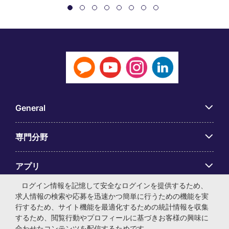
General
専門分野
アプリ
ログイン情報を記憶して安全なログインを提供するため、
Employer Centre
求人情報の検索や応募を迅速かつ簡単に行うための機能を実
行するため、サイト機能を最適化するための統計情報を収集
するため、閲覧行動やプロフィールに基づきお客様の興味に
合わせたコンテンツを配信するためです