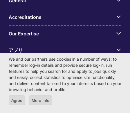
General
Accreditations
Our Expertise
アプリ
We and our partners use cookies in a number of ways: to
remember log-in details and provide secure log-in, run
Employer Centre
features to help you search for and apply to jobs quickly
and easily, collect statistics to optimise site functionality,
and deliver content tailored to your interests based on your
browsing behavior and profile.
© Michael Page International (Japan) K.K. Corporation
Agree
More Info
Number 0104-01-043253 Registered Office 6F Hulic
Kamiyacho Building 4-3-13 Toranomon, Minato-ku Tokyo
105-0001
License Number: 13-ユ-040405 / 派 13-300434