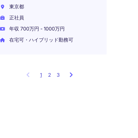
正社員
東京都
年収 7
正社員
年収 700万円 - 1000万円
在宅可・ハイブリッド勤務可
1
Showing
2
3
items
1
to
3
of
8