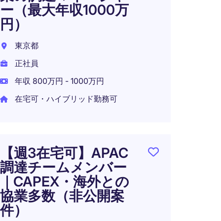
ー（最大年収1000万
ャリ
円）
り）
東京都
日本
正社員
正社員
年収 800万円 - 1000万円
年収 5
在宅可・ハイブリッド勤務可
在宅可
【週3在宅可】APAC
海外
調達チームメンバー
ス向
｜CAPEX・海外との
ラン
協業多数（非公開案
神奈川
件）