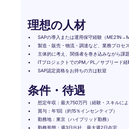
理想の人材
SAPの導入または運用保守経験（ME21N→M
製造・販売・物流・調達など、業務プロセ
主体的に考え、関係者を巻き込みながら課
ITプロジェクトでのPM／PL／サブリード
SAP認定資格をお持ちの方は歓迎
条件・待遇
想定年収：最大750万円（経験・スキルに
賞与：年1回（約15％インセンティブ）
勤務地：東京（ハイブリッド勤務）
勤務形態：週3日出社、最大週2日在宅