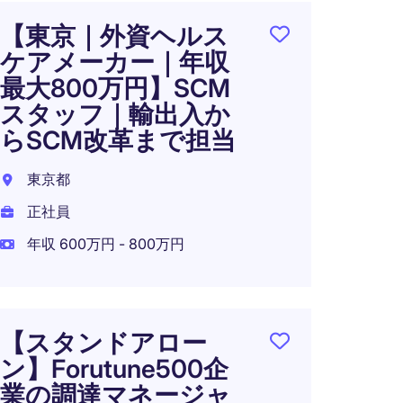
【東京｜外資ヘルス
【週
ケアメーカー｜年収
ー出
最大800万円】SCM
流企
スタッフ｜輸出入か
ペレ
らSCM改革まで担当
東京2
東京都
正社員
正社員
年収 4
年収 600万円 - 800万円
在宅可
【スタンドアロー
【調
ン】Forutune500企
ップ
業の調達マネージャ
ーカ