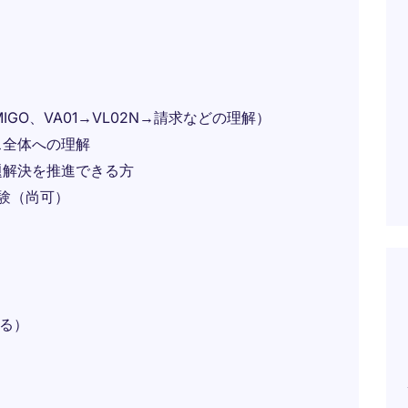
IGO、VA01→VL02N→請求などの理解）
ス全体への理解
題解決を推進できる方
経験（尚可）
よる）