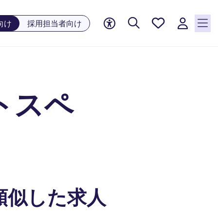
お気に
向け
採用担当者向け
入り, 0
件の求
人が気
になる
リスト
トスペ
に保存
されて
います
類似した求人