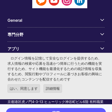
General
専門分野
アプリ
ログイン情報を記憶して安全なログインを提供するため、
Employer Centre
求人情報の検索や応募を迅速かつ簡単に行うための機能を実
行するため、サイト機能を最適化するための統計情報を収集
するため、閲覧行動やプロフィールに基づきお客様の興味に
合わせたコンテンツを配信するためです
はい、同意します
詳細情報
© マイケル・ペイジ・インターナショナル・ジャパン株式会
社 法人番号：0104-01-043253 本社所在地：〒105-0001 東
京都港区虎ノ門4-3-13 ヒューリック神谷町ビル6階 有料職業
紹介事業許可番号：13-ユ-040405 ／ 労働者派遣事業許可番