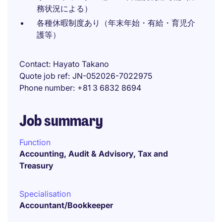
務状況による）
各種休暇制度あり（年末年始・有給・育児介
護等）
Contact
Hayato Takano
Quote job ref
JN-052026-7022975
Phone number
+81 3 6832 8694
Job summary
Function
Accounting, Audit & Advisory, Tax and
Treasury
Specialisation
Accountant/Bookkeeper