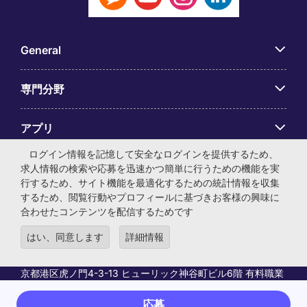
General
専門分野
アプリ
ログイン情報を記憶して安全なログインを提供するため、
Employer Centre
求人情報の検索や応募を迅速かつ簡単に行うための機能を実
行するため、サイト機能を最適化するための統計情報を収集
するため、閲覧行動やプロフィールに基づきお客様の興味に
合わせたコンテンツを配信するためです
はい、同意します
詳細情報
© マイケル・ペイジ・インターナショナル・ジャパン株式会
社 法人番号：0104-01-043253 本社所在地：〒105-0001 東
京都港区虎ノ門4-3-13 ヒューリック神谷町ビル6階 有料職業
紹介事業許可番号：13-ユ-040405 ／ 労働者派遣事業許可番
号：派13-300434
応募