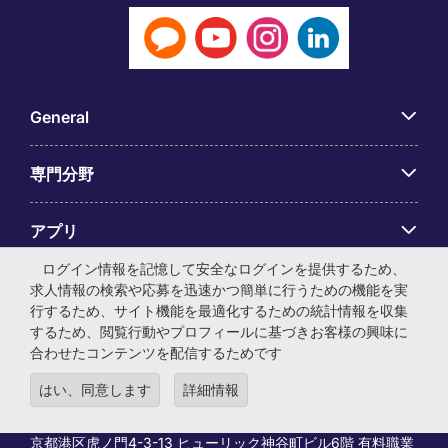
General
専門分野
アプリ
ログイン情報を記憶して安全なログインを提供するため、
Employer Centre
求人情報の検索や応募を迅速かつ簡単に行うための機能を実
行するため、サイト機能を最適化するための統計情報を収集
するため、閲覧行動やプロフィールに基づきお客様の興味に
合わせたコンテンツを配信するためです
はい、同意します
詳細情報
© マイケル・ペイジ・インターナショナル・ジャパン株式会
社 法人番号：0104-01-043253 本社所在地：〒105-0001 東
京都港区虎ノ門4-3-13 ヒューリック神谷町ビル6階 有料職業