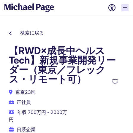
検索に戻る
【RWD×成長中ヘルス
Tech】新規事業開発リー
ダー（東京／フレック
ス・リモート可）
東京23区
正社員
年収 700万円 - 2000万
円
日系企業