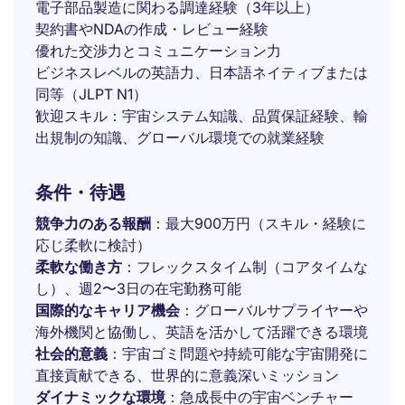
電子部品製造に関わる調達経験（3年以上）
契約書やNDAの作成・レビュー経験
優れた交渉力とコミュニケーション力
ビジネスレベルの英語力、日本語ネイティブまたは
同等（JLPT N1）
歓迎スキル：宇宙システム知識、品質保証経験、輸
出規制の知識、グローバル環境での就業経験
条件・待遇
競争力のある報酬
：最大900万円（スキル・経験に
応じ柔軟に検討）
柔軟な働き方
：フレックスタイム制（コアタイムな
し）、週2〜3日の在宅勤務可能
国際的なキャリア機会
：グローバルサプライヤーや
海外機関と協働し、英語を活かして活躍できる環境
社会的意義
：宇宙ゴミ問題や持続可能な宇宙開発に
直接貢献できる、世界的に意義深いミッション
ダイナミックな環境
：急成長中の宇宙ベンチャー