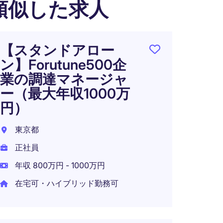
類似した求人
【スタンドアロー
サプ
ン】Forutune500企
ネジ
業の調達マネージャ
リス
ー（最大年収1000万
東京都
円）
正社員
東京都
正社員
年収 800万円 - 1000万円
【週
在宅可・ハイブリッド勤務可
ー出
流企
ペレ