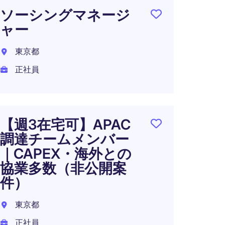
ソーシングマネージ
東京2
ャー
正社員
東京都
年収 4
正社員
在宅可
【週3在宅可】APAC
成長
調達チームメンバー
ライ
｜CAPEX・海外との
業｜
協業多数（非公開案
ジャ
件）
東京都
東京都
正社員
正社員