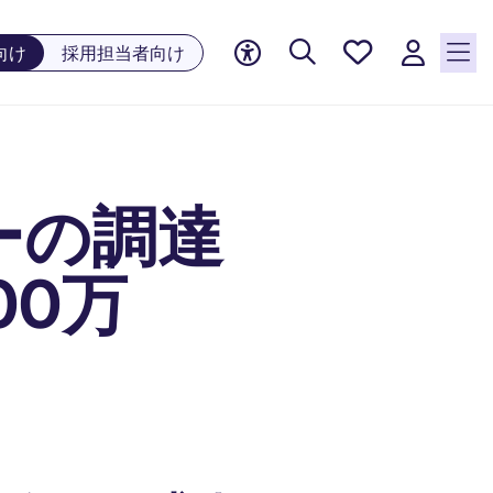
お気に
向け
採用担当者向け
入り, 0
件の求
人が気
になる
リスト
ーの調達
に保存
されて
います
00万