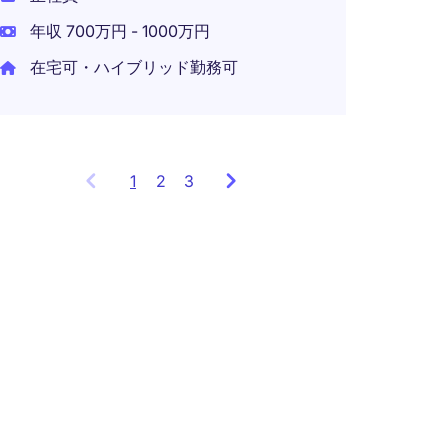
在宅可
年収 700万円 - 1000万円
在宅可・ハイブリッド勤務可
1
Showing
2
3
items
1
to
3
of
8