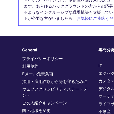
マイケル・ペイジでは、多様性を受け入れるだけ
ます。あらゆるバックグラウンドの方からの応募
るようなインクルーシブな職場構築も支援してい
トが必要な方がいましたら、
お気軽にご連絡くだ
General
専門分
プライバシーポリシー
IT
利用規約
エグゼ
Eメール免責条項
カスタ
採用・雇用詐欺から身を守るために
デジタ
ウェブアクセシビリティステートメ
ント
マーケ
ご友人紹介キャンペーン
ライフ
国・地域を変更
不動産