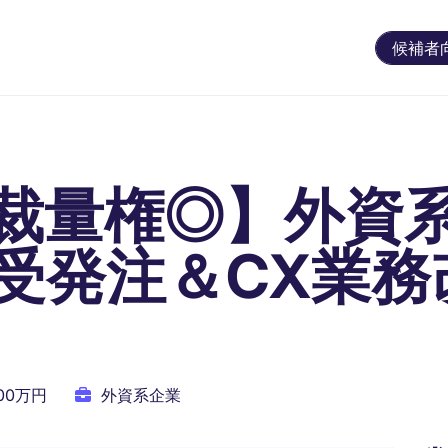
候補者
裁量権◎】外資
受発注＆CX業務
900万円
外資系企業