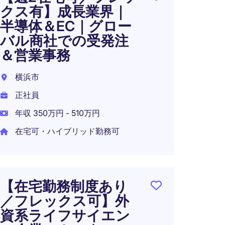
クス有】成長業界｜
【週
半導体＆EC｜グロー
産業
バル商社での受発注
の受
＆営業事務
タマ
横浜市
横浜市
正社員
正社員
年収 350万円 - 510万円
年収 5
在宅可・ハイブリッド勤務可
在宅可
【在宅勤務制度あり
／フレックス可】外
資系ライフサイエン