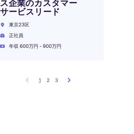
ス企業のカスタマー
サービスリード
東京23区
正社員
年収 600万円 - 900万円
1
Showing
2
3
items
1
to
3
of
9