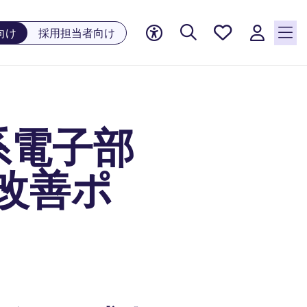
お気に
向け
採用担当者向け
入り, 0
件の求
人が気
になる
リスト
系電子部
に保存
されて
います
改善ポ