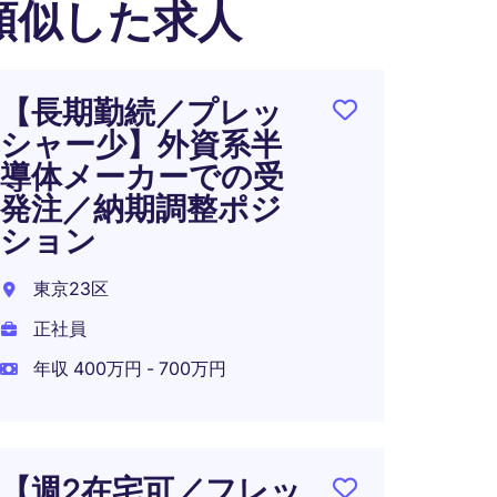
類似した求人
【長期勤続／プレッ
【週
シャー少】外資系半
レッ
導体メーカーでの受
ンジ
発注／納期調整ポジ
カー
ション
期管
東京23区
東京2
正社員
正社員
年収 400万円 - 700万円
年収 4
在宅可
【週2在宅可／フレッ