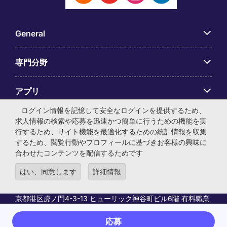
General
専門分野
アプリ
ログイン情報を記憶して安全なログインを提供するため、
Employer Centre
求人情報の検索や応募を迅速かつ簡単に行うための機能を実
行するため、サイト機能を最適化するための統計情報を収集
するため、閲覧行動やプロフィールに基づきお客様の興味に
合わせたコンテンツを配信するためです
はい、同意します
詳細情報
© マイケル・ペイジ・インターナショナル・ジャパン株式会
社 法人番号：0104-01-043253 本社所在地：〒105-0001 東
京都港区虎ノ門4-3-13 ヒューリック神谷町ビル6階 有料職業
紹介事業許可番号：13-ユ-040405 ／ 労働者派遣事業許可番
号：派13-300434
応募