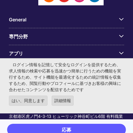
General
専門分野
アプリ
ログイン情報を記憶して安全なログインを提供するため、
Employer Centre
求人情報の検索や応募を迅速かつ簡単に行うための機能を実
行するため、サイト機能を最適化するための統計情報を収集
するため、閲覧行動やプロフィールに基づきお客様の興味に
合わせたコンテンツを配信するためです
はい、同意します
詳細情報
© マイケル・ペイジ・インターナショナル・ジャパン株式会
社 法人番号：0104-01-043253 本社所在地：〒105-0001 東
京都港区虎ノ門4-3-13 ヒューリック神谷町ビル6階 有料職業
紹介事業許可番号：13-ユ-040405 ／ 労働者派遣事業許可番
号：派13-300434
応募