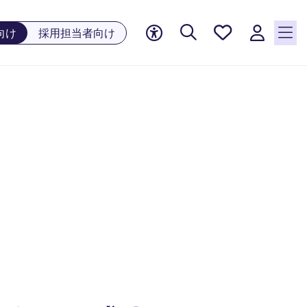
お気に
向け
採用担当者向け
入り, 0
件の求
人が気
になる
リスト
に保存
されて
います