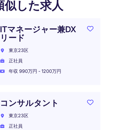
類似した求人
ITマネージャー兼DX
【Flex
リード
Style
Mana
東京23区
Cons
正社員
東京都
年収 990万円 - 1200万円
正社員
年収 1
在宅可
コンサルタント
東京23区
正社員