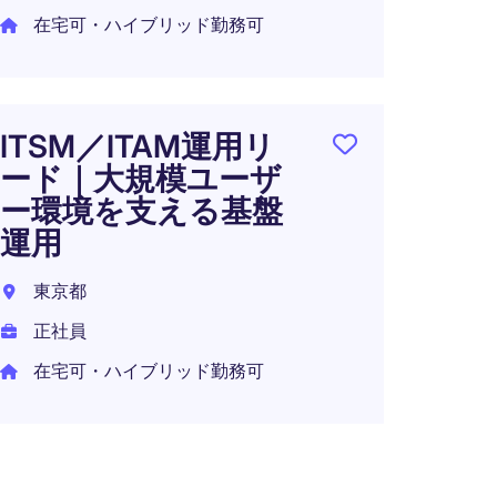
【デー
在宅可・ハイブリッド勤務可
社視
ポジ
プロ
ジャ
ITSM／ITAM運用リ
ノロ
ード｜大規模ユーザ
ー環境を支える基盤
東京2
運用
正社員
年収 7
東京都
在宅可
正社員
在宅可・ハイブリッド勤務可
ホテル
Supp