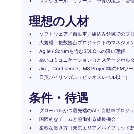
スケジュール、リソース、予算の策定・管
理想の人材
ソフトウェア／自動車／組込み領域でのプ
大規模・複数拠点プロジェクトのマネジメ
Agile / Scrumを含むSDLCへの深い理解
高いコミュニケーション力とステークホル
Jira、Confluence、MS Project等のP
日英バイリンガル（ビジネスレベル以上）
条件・待遇
グローバルかつ最先端のAI・自動車プロジ
国際的なチームと協働する成長機会
柔軟な働き方（東京エリア／ハイブリッド