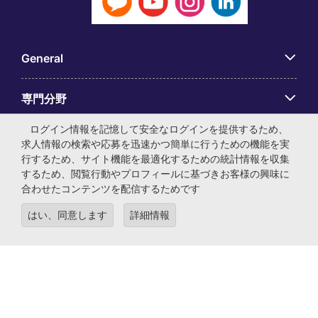
General
専門分野
ログイン情報を記憶して安全なログインを提供するため、
アプリ
求人情報の検索や応募を迅速かつ簡単に行うための機能を実
行するため、サイト機能を最適化するための統計情報を収集
するため、閲覧行動やプロフィールに基づきお客様の興味に
Employer Centre
合わせたコンテンツを配信するためです
はい、同意します
詳細情報
© マイケル・ペイジ・インターナショナル・ジャパン株式会
社 法人番号：0104-01-043253 本社所在地：〒105-0001 東
京都港区虎ノ門4-3-13 ヒューリック神谷町ビル6階 有料職業
紹介事業許可番号：13-ユ-040405 ／ 労働者派遣事業許可番