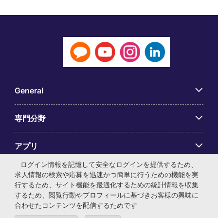
General
専門分野
アプリ
ログイン情報を記憶して安全なログインを提供するため、
Employer Centre
求人情報の検索や応募を迅速かつ簡単に行うための機能を実
行するため、サイト機能を最適化するための統計情報を収集
するため、閲覧行動やプロフィールに基づきお客様の興味に
合わせたコンテンツを配信するためです