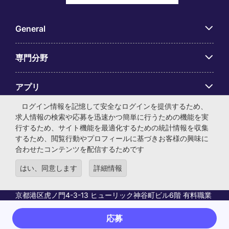
General
専門分野
アプリ
ログイン情報を記憶して安全なログインを提供するため、
Employer Centre
求人情報の検索や応募を迅速かつ簡単に行うための機能を実
行するため、サイト機能を最適化するための統計情報を収集
するため、閲覧行動やプロフィールに基づきお客様の興味に
合わせたコンテンツを配信するためです
はい、同意します
詳細情報
© マイケル・ペイジ・インターナショナル・ジャパン株式会
社 法人番号：0104-01-043253 本社所在地：〒105-0001 東
京都港区虎ノ門4-3-13 ヒューリック神谷町ビル6階 有料職業
紹介事業許可番号：13-ユ-040405 ／ 労働者派遣事業許可番
号：派13-300434
応募