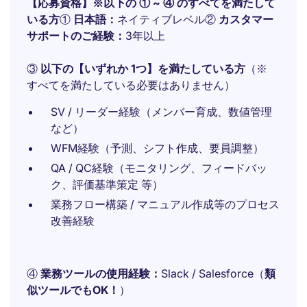
【応募資格】※以下の ① ~ ④ のすべてを満たして
いる方
①
日本語：
ネイティブレベル②
カスタマー
サポートのご経験：
3年以上
③
以下の【いずれか
1つ】を満たしている方
（※
すべてを満たしている必要はありません）
SV / リーダー経験（メンバー育成、数値管理
など）
WFM経験（予測、シフト作成、要員調整）
QA / QC経験（モニタリング、フィードバッ
ク、評価基準策定 等）
業務フロー構築 / マニュアル作成等のプロセス
改善経験
④
業務ツールの使用経験：
Slack / Salesforce（
類
似ツールでもOK！
）