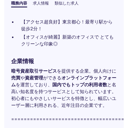
職務内容
求人情報
類似した求人
【アクセス超良好】東京都心！最寄り駅から
徒歩2分！
【オフィスが綺麗】新築のオフィスで とても
クリーンな印象◎
企業情報
暗号資産取引サービス
を提供する企業。個人向けに
売買
や
資産管理
ができる
オンラインプラットフォー
ム
を運営しており、
国内でもトップの利用者数
と名
高い知名度を持つサービスとして知られています。
初心者にもやさしいサービスを特徴とし、幅広いユ
ーザー層に利用される、近年注目の企業です。
=====================================