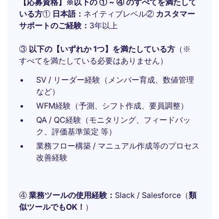
【応募資格】※以下の ① ~ ④ のすべてを満たして
いる方
①
日本語：
ネイティブレベル②
カスタマー
サポートのご経験：
3年以上
③
以下の【いずれか
1つ】を満たしている方
（※
すべてを満たしている必要はありません）
SV / リーダー経験（メンバー育成、数値管理
など）
WFM経験（予測、シフト作成、要員調整）
QA / QC経験（モニタリング、フィードバッ
ク、評価基準策定 等）
業務フロー構築 / マニュアル作成等のプロセス
改善経験
④
業務ツールの使用経験：
Slack / Salesforce（
類
似ツールでもOK！
）