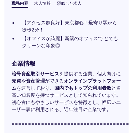
職務内容
求人情報
類似した求人
【アクセス超良好】東京都心！最寄り駅から
徒歩2分！
【オフィスが綺麗】新築のオフィスで とても
クリーンな印象◎
企業情報
暗号資産取引サービス
を提供する企業。個人向けに
売買
や
資産管理
ができる
オンラインプラットフォー
ム
を運営しており、
国内でもトップの利用者数
と名
高い知名度を持つサービスとして知られています。
初心者にもやさしいサービスを特徴とし、幅広いユ
ーザー層に利用される、近年注目の企業です。
=====================================