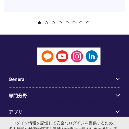
General
専門分野
アプリ
ログイン情報を記憶して安全なログインを提供するため、
Employer Centre
求人情報の検索や応募を迅速かつ簡単に行うための機能を実