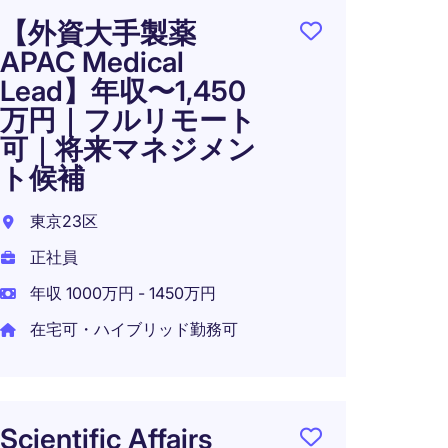
世界
【外資大手製薬
グロ
APAC Medical
におけ
Lead】年収〜1,450
ニア
万円｜フルリモート
東京2
可｜将来マネジメン
正社員
ト候補
年収 1
東京23区
正社員
年収 1000万円 - 1450万円
【日
在宅可・ハイブリッド勤務可
メーカ
ド(眼
東京都
Scientific Affairs