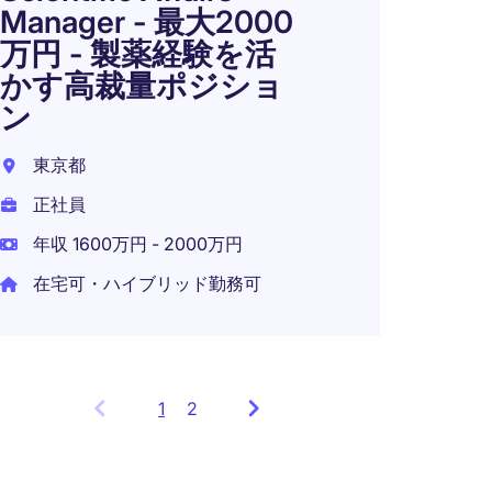
正社員
Manager - 最大2000
年収 1
万円 - 製薬経験を活
かす高裁量ポジショ
在宅可
ン
東京都
正社員
年収 1600万円 - 2000万円
在宅可・ハイブリッド勤務可
1
Showing
2
items
1
to