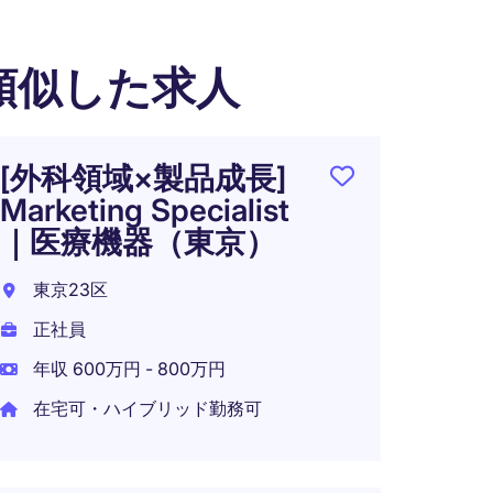
類似した求人
[外科領域×製品成長]
Produ
Marketing Specialist
(血管
｜医療機器（東京）
東京2
東京23区
正社員
正社員
年収 6
年収 600万円 - 800万円
在宅可
在宅可・ハイブリッド勤務可