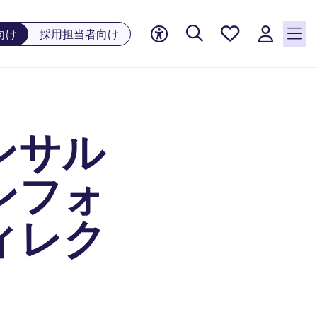
お気に
向け
採用担当者向け
入り, 0
件の求
人が気
になる
リスト
ンサル
に保存
されて
います
ンフォ
ィレク